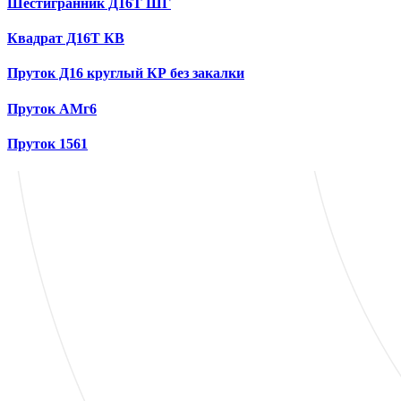
Шестигранник Д16Т ШГ
Квадрат Д16Т КВ
Пруток Д16 круглый КР без закалки
Пруток АМг6
Пруток 1561