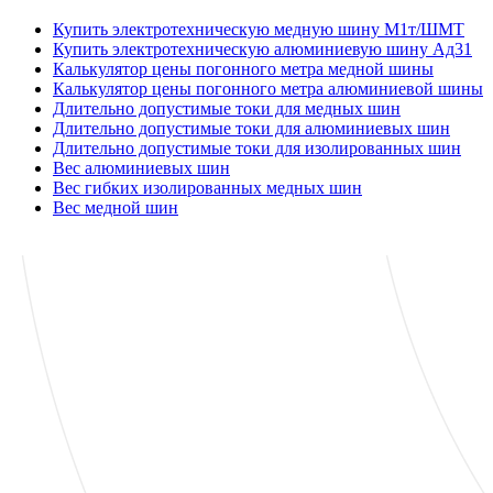
Купить электротехническую медную шину М1т/ШМТ
Купить электротехническую алюминиевую шину Ад31
Калькулятор цены погонного метра медной шины
Калькулятор цены погонного метра алюминиевой шины
Длительно допустимые токи для медных шин
Длительно допустимые токи для алюминиевых шин
Длительно допустимые токи для изолированных шин
Вес алюминиевых шин
Вес гибких изолированных медных шин
Вес медной шин